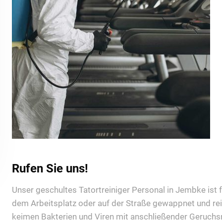
Rufen Sie uns!
Unser geschultes Tatortreiniger Personal in Jembke ist fü
dem Arbeitsplatz oder auf der Straße gewappnet und rei
keimen Bakterien und Viren mit anschließender Geruchsn