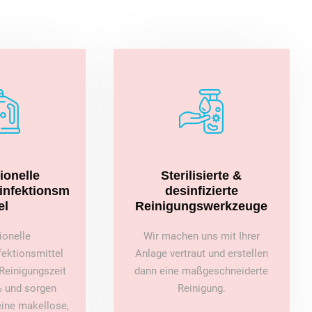
ionelle
Sterilisierte &
sinfektionsm
desinfizierte
el
Reinigungswerkzeuge
ionelle
Wir machen uns mit Ihrer
fektionsmittel
Anlage vertraut und erstellen
Reinigungszeit
dann eine maßgeschneiderte
 und sorgen
Reinigung.
 eine makellose,