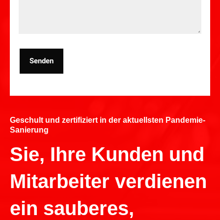
Senden
Geschult und zertifiziert in der aktuellsten Pandemie-
Sanierung
Sie, Ihre Kunden und
Mitarbeiter verdienen
ein sauberes,