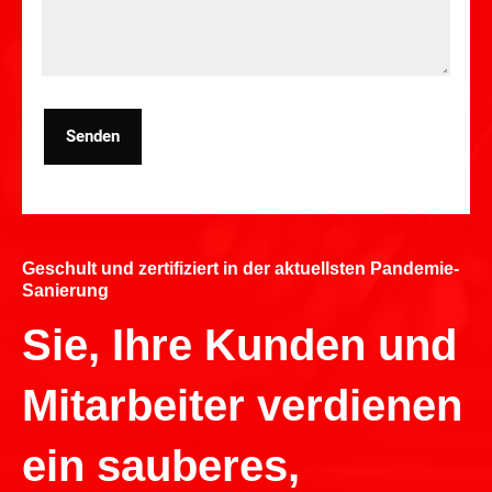
Senden
Geschult und zertifiziert in der aktuellsten Pandemie-
Sanierung
Sie, Ihre Kunden und
Mitarbeiter verdienen
ein sauberes,