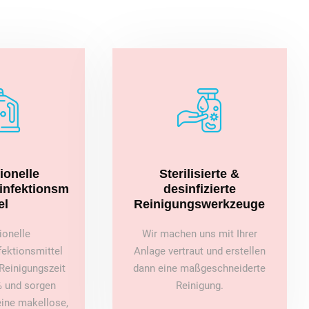
ionelle
Sterilisierte &
sinfektionsm
desinfizierte
el
Reinigungswerkzeuge
ionelle
Wir machen uns mit Ihrer
fektionsmittel
Anlage vertraut und erstellen
Reinigungszeit
dann eine maßgeschneiderte
 und sorgen
Reinigung.
 eine makellose,