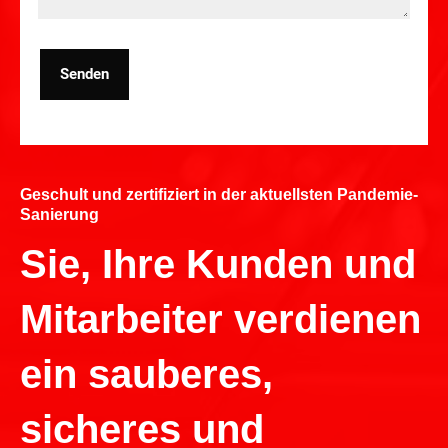
Senden
Geschult und zertifiziert in der aktuellsten Pandemie-
Sanierung
Sie, Ihre Kunden und
Mitarbeiter verdienen
ein sauberes,
sicheres und