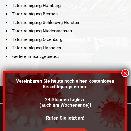
Tatortreinigung Hamburg
Tatortreinigung Bremen
Tatortreinigung Schleswig-Holstein
Tatortreinigung Niedersachsen
Tatortreinigung Oldenburg
Tatortreinigung Hannover
weitere Einsatzgebiete…
Vereinbaren Sie heute noch einen
kostenlosen
Besichtigungstermin.
24 Stunden täglich!
©2021 Schröders Service Team Nord, All Rights Reserved.
(auch am Wochenende)!
Schroeder Service Team Nord
Wir verwenden Cookies, um dir die bestmögliche
Rufen Sie jetzt an!
Über uns
Kontakt
Impressum
Datenschutz
Erfahrung auf unserer Website zu bieten.
In den
Einstellungen
kannst du erfahren, welche Cookies