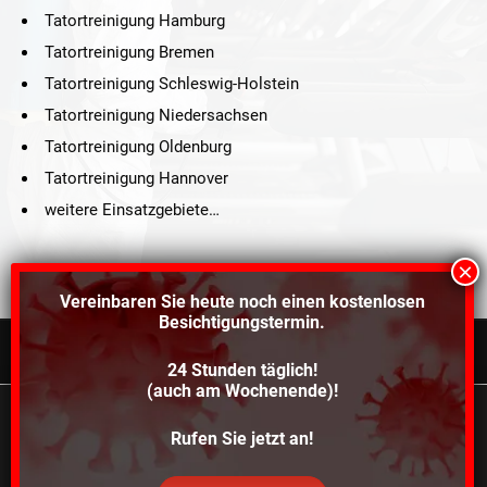
Tatortreinigung Hamburg
Tatortreinigung Bremen
Tatortreinigung Schleswig-Holstein
Tatortreinigung Niedersachsen
Tatortreinigung Oldenburg
Tatortreinigung Hannover
weitere Einsatzgebiete…
Vereinbaren Sie heute noch einen
kostenlosen
Besichtigungstermin.
24 Stunden täglich!
©2021 Schröders Service Team Nord, All Rights Reserved.
(auch am Wochenende)!
Schroeder Service Team Nord
Wir verwenden Cookies, um dir die bestmögliche
Rufen Sie jetzt an!
Über uns
Kontakt
Impressum
Datenschutz
Erfahrung auf unserer Website zu bieten.
In den
Einstellungen
kannst du erfahren, welche Cookies