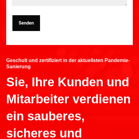
Senden
Geschult und zertifiziert in der aktuellsten Pandemie-
Sanierung
Sie, Ihre Kunden und
Mitarbeiter verdienen
ein sauberes,
sicheres und