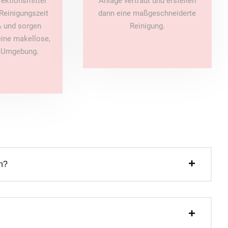
fektionsmittel
Anlage vertraut und erstellen
Reinigungszeit
dann eine maßgeschneiderte
 und sorgen
Reinigung.
 eine makellose,
e Umgebung.
n?