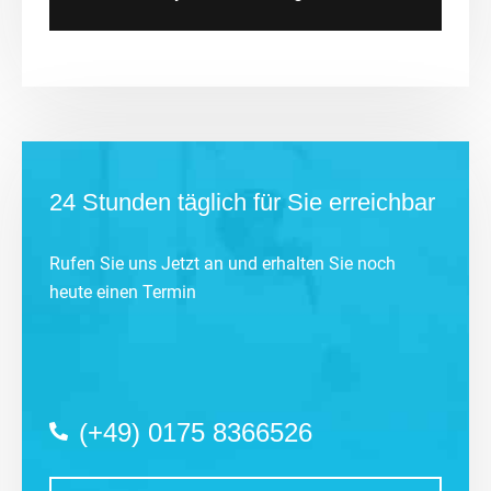
24 Stunden täglich für Sie erreichbar
Rufen Sie uns Jetzt an und erhalten Sie noch
heute einen Termin
(+49) 0175 8366526