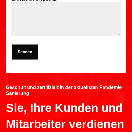
Senden
Geschult und zertifiziert in der aktuellsten Pandemie-
Sanierung
Sie, Ihre Kunden und
Mitarbeiter verdienen