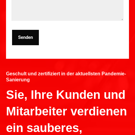
Senden
Geschult und zertifiziert in der aktuellsten Pandemie-
Sanierung
Sie, Ihre Kunden und
Mitarbeiter verdienen
ein sauberes,