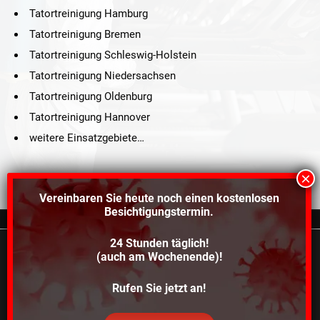
Tatortreinigung Hamburg
Tatortreinigung Bremen
Tatortreinigung Schleswig-Holstein
Tatortreinigung Niedersachsen
Tatortreinigung Oldenburg
Tatortreinigung Hannover
weitere Einsatzgebiete…
Vereinbaren Sie heute noch einen
kostenlosen
Besichtigungstermin.
24 Stunden täglich!
©2021 Schröders Service Team Nord, All Rights Reserved.
(auch am Wochenende)!
Wir verwenden Cookies, um dir die bestmögliche
Schroeder Service Team Nord
Erfahrung auf unserer Website zu bieten.
Rufen Sie jetzt an!
In den
kannst du erfahren, welche
Über uns
Kontakt
Impressum
Datenschutz
Einstellungen