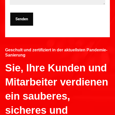
Senden
Geschult und zertifiziert in der aktuellsten Pandemie-
Sanierung
Sie, Ihre Kunden und
Mitarbeiter verdienen
ein sauberes,
sicheres und