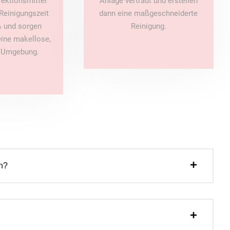
fektionsmittel
Anlage vertraut und erstellen
Reinigungszeit
dann eine maßgeschneiderte
 und sorgen
Reinigung.
 eine makellose,
e Umgebung.
n?