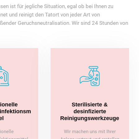
n ist für jegliche Situation, egal ob bei Ihnen zu
t und reinigt den Tatort von jeder Art von
ßender Geruchsneutralisation. Wir sind 24 Stunden von
ionelle
Sterilisierte &
sinfektionsm
desinfizierte
el
Reinigungswerkzeuge
ionelle
Wir machen uns mit Ihrer