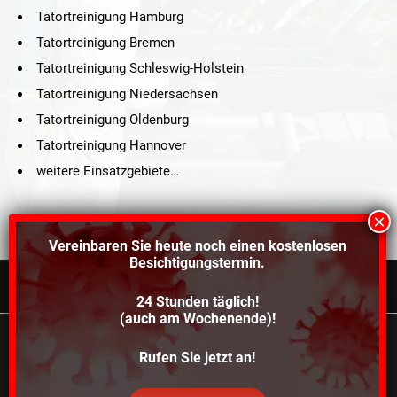
Tatortreinigung Hamburg
Tatortreinigung Bremen
Tatortreinigung Schleswig-Holstein
Tatortreinigung Niedersachsen
Tatortreinigung Oldenburg
Tatortreinigung Hannover
weitere Einsatzgebiete…
Vereinbaren Sie heute noch einen
kostenlosen
Besichtigungstermin.
24 Stunden täglich!
©2021 Schröders Service Team Nord, All Rights Reserved.
(auch am Wochenende)!
Schroeder Service Team Nord
Wir verwenden Cookies, um dir die bestmögliche
Rufen Sie jetzt an!
Über uns
Kontakt
Impressum
Datenschutz
Erfahrung auf unserer Website zu bieten.
In den
Einstellungen
kannst du erfahren, welche Cookies