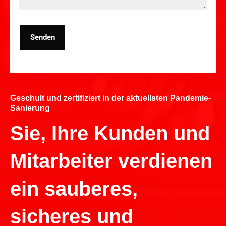
Senden
Geschult und zertifiziert in der aktuellsten Pandemie-
Sanierung
Sie, Ihre Kunden und
Mitarbeiter verdienen
ein sauberes,
sicheres und