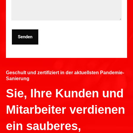
Senden
Geschult und zertifiziert in der aktuellsten Pandemie-
Sanierung
Sie, Ihre Kunden und
Mitarbeiter verdienen
ein sauberes,