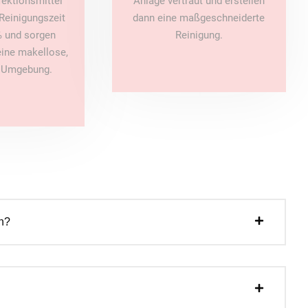
fektionsmittel
Anlage vertraut und erstellen
Reinigungszeit
dann eine maßgeschneiderte
 und sorgen
Reinigung.
 eine makellose,
e Umgebung.
n?