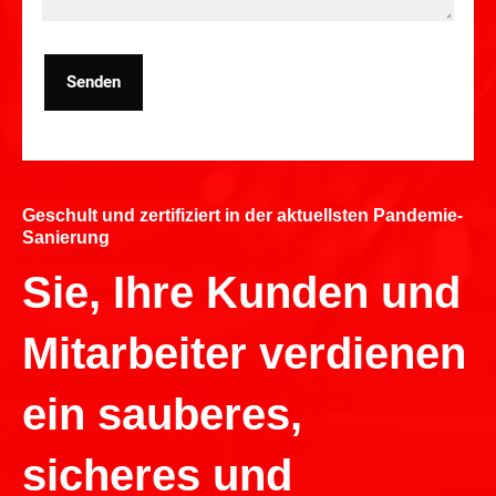
Senden
Geschult und zertifiziert in der aktuellsten Pandemie-
Sanierung
Sie, Ihre Kunden und
Mitarbeiter verdienen
ein sauberes,
sicheres und