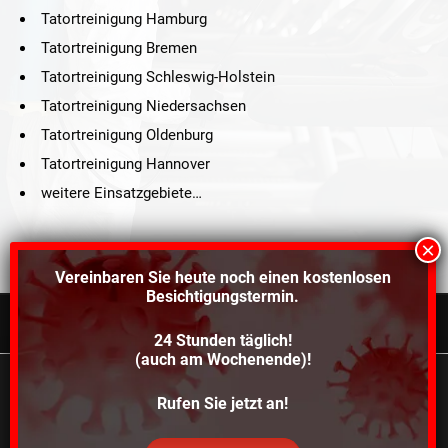
Tatortreinigung Hamburg
Tatortreinigung Bremen
Tatortreinigung Schleswig-Holstein
Tatortreinigung Niedersachsen
Tatortreinigung Oldenburg
Tatortreinigung Hannover
weitere Einsatzgebiete…
Vereinbaren Sie heute noch einen
kostenlosen
Besichtigungstermin.
24 Stunden täglich!
©2021 Schröders Service Team Nord, All Rights Reserved.
(auch am Wochenende)!
Schroeder Service Team Nord
Wir verwenden Cookies, um dir die bestmögliche
Rufen Sie jetzt an!
Über uns
Kontakt
Impressum
Datenschutz
Erfahrung auf unserer Website zu bieten.
In den
Einstellungen
kannst du erfahren, welche Cookies