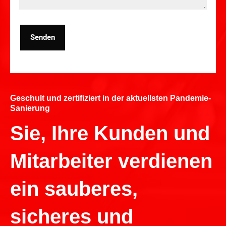
Senden
Geschult und zertifiziert in der aktuellsten Pandemie-
Sanierung
Sie, Ihre Kunden und
Mitarbeiter verdienen
ein sauberes,
sicheres und