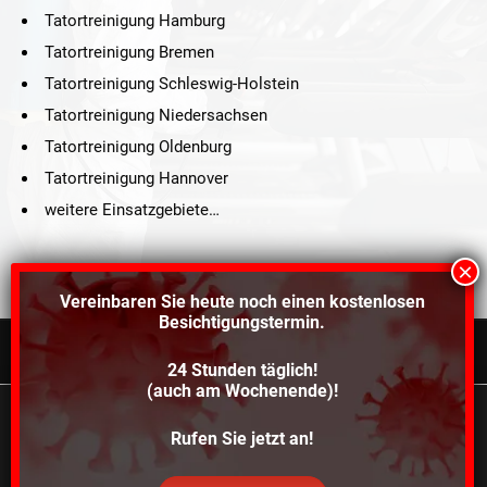
Tatortreinigung Hamburg
Tatortreinigung Bremen
Tatortreinigung Schleswig-Holstein
Tatortreinigung Niedersachsen
Tatortreinigung Oldenburg
Tatortreinigung Hannover
weitere Einsatzgebiete…
Vereinbaren Sie heute noch einen
kostenlosen
Besichtigungstermin.
24 Stunden täglich!
©2021 Schröders Service Team Nord, All Rights Reserved.
(auch am Wochenende)!
Schroeder Service Team Nord
Wir verwenden Cookies, um dir die bestmögliche
Rufen Sie jetzt an!
Über uns
Kontakt
Impressum
Datenschutz
Erfahrung auf unserer Website zu bieten.
In den
Einstellungen
kannst du erfahren, welche Cookies