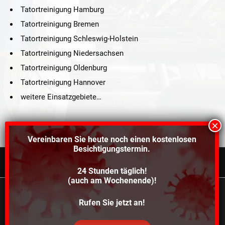
Tatortreinigung Hamburg
Tatortreinigung Bremen
Tatortreinigung Schleswig-Holstein
Tatortreinigung Niedersachsen
Tatortreinigung Oldenburg
Tatortreinigung Hannover
weitere Einsatzgebiete…
Vereinbaren Sie heute noch einen
kostenlosen
Besichtigungstermin.
24 Stunden täglich!
©2021 Schröders Service Team Nord, All Rights Reserved.
(auch am Wochenende)!
Schroeder Service Team Nord
Wir verwenden Cookies, um dir die bestmögliche
Rufen Sie jetzt an!
Über uns
Kontakt
Impressum
Datenschutz
Erfahrung auf unserer Website zu bieten.
In den
Einstellungen
kannst du erfahren, welche Cookies