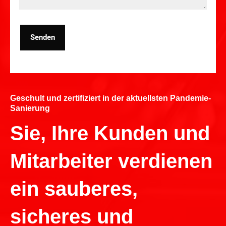
Senden
Geschult und zertifiziert in der aktuellsten Pandemie-
Sanierung
Sie, Ihre Kunden und
Mitarbeiter verdienen
ein sauberes,
sicheres und