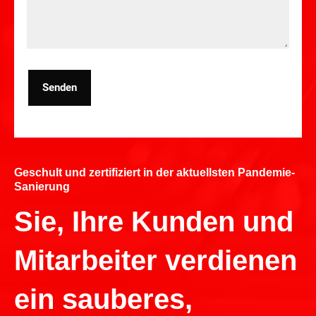
Senden
Geschult und zertifiziert in der aktuellsten Pandemie-
Sanierung
Sie, Ihre Kunden und
Mitarbeiter verdienen
ein sauberes,