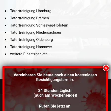
Tatortreinigung Hamburg
Tatortreinigung Bremen
Tatortreinigung Schleswig-Holstein
Tatortreinigung Niedersachsen
Tatortreinigung Oldenburg
Tatortreinigung Hannover
weitere Einsatzgebiete…
Vereinbaren Sie heute noch einen
kostenlosen
Besichtigungstermin.
24 Stunden täglich!
©2021 Schröders Service Team Nord, All Rights Reserved.
(auch am Wochenende)!
Schroeder Service Team Nord
Wir verwenden Cookies, um dir die bestmögliche
Rufen Sie jetzt an!
Über uns
Kontakt
Impressum
Datenschutz
Erfahrung auf unserer Website zu bieten.