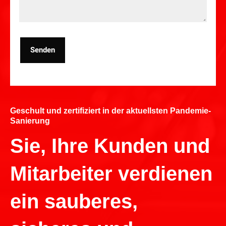
Senden
Geschult und zertifiziert in der aktuellsten Pandemie-
Sanierung
Sie, Ihre Kunden und
Mitarbeiter verdienen
ein sauberes,