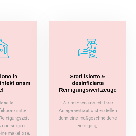
ionelle
Sterilisierte &
sinfektionsm
desinfizierte
el
Reinigungswerkzeuge
ionelle
Wir machen uns mit Ihrer
fektionsmittel
Anlage vertraut und erstellen
Reinigungszeit
dann eine maßgeschneiderte
 und sorgen
Reinigung.
 eine makellose,