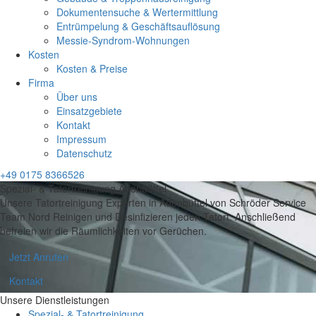
Dokumentensuche & Wertermittlung
Entrümpelung & Geschäftsauflösung
Messie-Syndrom-Wohnungen
Kosten
Kosten & Preise
Firma
Über uns
Einsatzgebiete
Kontakt
Impressum
Datenschutz
+49 0175 8366526
Spezial- & Tatortreinigung Adenbüttel
Unsere Tatortreinigung Experten in Adenbüttel von Schröder Service
Team Nord Reinigen und Desinfizieren jeden Tatort. Anschließend
befreien wir die Räumlichkeiten vor Gerüchen.
Jetzt Anrufen
Kontakt
Unsere Dienstleistungen
Spezial- & Tatortreinigung