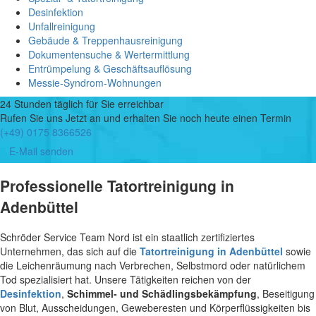
Desinfektion
Unfallreinigung
Gebäude & Treppenhausreinigung
Dokumentensuche & Wertermittlung
Entrümpelung & Geschäftsauflösung
Messie-Syndrom-Wohnungen
24 Stunden täglich für Sie erreichbar
Rufen Sie uns Jetzt an und erhalten Sie noch heute einen Termin
(+49) 0175 8366526
E-Mail senden
Professionelle Tatortreinigung in
Adenbüttel
Schröder Service Team Nord ist ein staatlich zertifiziertes
Unternehmen, das sich auf die
Tatortreinigung in Adenbüttel
sowie
die Leichenräumung nach Verbrechen, Selbstmord oder natürlichem
Tod spezialisiert hat. Unsere Tätigkeiten reichen von der
Desinfektion
,
Schimmel- und Schädlingsbekämpfung
, Beseitigung
von Blut, Ausscheidungen, Geweberesten und Körperflüssigkeiten bis