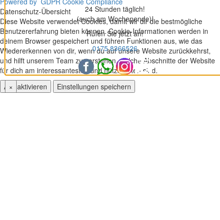
Powered by
GDPR Cookie Compliance
24 Stunden täglich!
Datenschutz-Übersicht
(auch am Wochenende)!
Diese Website verwendet Cookies, damit wir dir die bestmögliche
Benutzererfahrung bieten können. Cookie-Informationen werden in
Rufen Sie jetzt an!
deinem Browser gespeichert und führen Funktionen aus, wie das
0175 8366526
Wiedererkennen von dir, wenn du auf unsere Website zurückkehrst,
und hilft unserem Team zu verstehen, welche Abschnitte der Website
für dich am interessantesten und nützlichsten sind.
Alle aktivieren
Einstellungen speichern
×