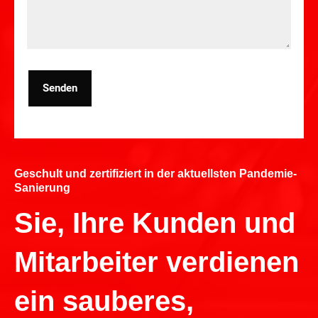
Senden
Geschult und zertifiziert in der aktuellsten Pandemie-
Sanierung
Sie, Ihre Kunden und
Mitarbeiter verdienen
ein sauberes,