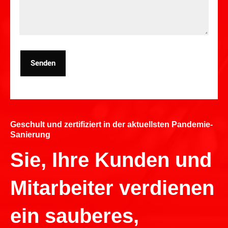
Senden
Geschult und zertifiziert in der aktuellsten Pandemie-
Sanierung
Sie, Ihre Kunden und
Mitarbeiter verdienen
ein sauberes,