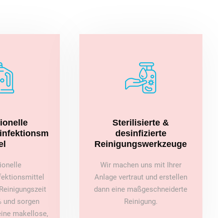
ionelle
Sterilisierte &
sinfektionsm
desinfizierte
el
Reinigungswerkzeuge
ionelle
Wir machen uns mit Ihrer
fektionsmittel
Anlage vertraut und erstellen
Reinigungszeit
dann eine maßgeschneiderte
 und sorgen
Reinigung.
 eine makellose,