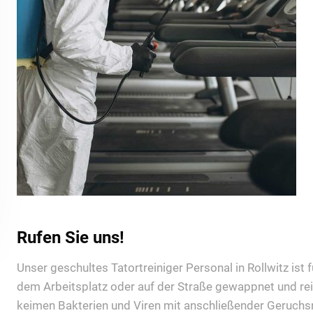
Rufen Sie uns!
Unser geschultes Tatortreiniger Personal in Rollwitz ist f
dem Arbeitsplatz oder auf der Straße gewappnet und rei
keimen Bakterien und Viren mit anschließender Geruchsn