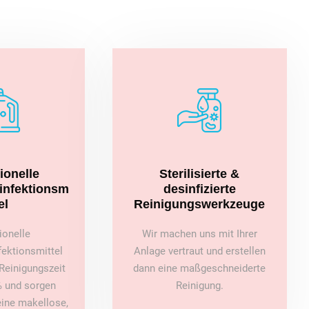
ionelle
Sterilisierte &
sinfektionsm
desinfizierte
el
Reinigungswerkzeuge
ionelle
Wir machen uns mit Ihrer
fektionsmittel
Anlage vertraut und erstellen
Reinigungszeit
dann eine maßgeschneiderte
 und sorgen
Reinigung.
 eine makellose,