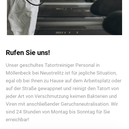
Rufen Sie uns!
Unser geschultes Tatortreiniger Personal in
Möllenbeck bei Neustrelitz ist für jegliche Situation,
egal ob bei Ihnen zu Hause auf dem Arbeitsplatz oder
auf der Straße gewappnet und reinigt den Tatort von
jeder Art von Verschmutzung keimen Bakterien und
Viren mit anschließender Geruchsneutralisation. Wir
sind 24 Stunden von Montag bis Sonntag für Sie
erreichbar!