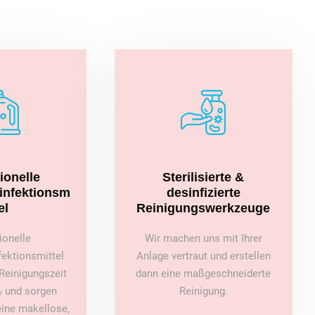
ionelle
Sterilisierte &
sinfektionsm
desinfizierte
el
Reinigungswerkzeuge
ionelle
Wir machen uns mit Ihrer
fektionsmittel
Anlage vertraut und erstellen
Reinigungszeit
dann eine maßgeschneiderte
 und sorgen
Reinigung.
 eine makellose,