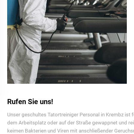
Rufen Sie uns!
Unser geschultes Tatortreiniger Personal in Krembz ist fü
dem Arbeitsplatz oder auf der Straße gewappnet und rei
keimen Bakterien und Viren mit anschließender Geruchsn