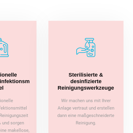
ionelle
Sterilisierte &
sinfektionsm
desinfizierte
el
Reinigungswerkzeuge
ionelle
Wir machen uns mit Ihrer
fektionsmittel
Anlage vertraut und erstellen
Reinigungszeit
dann eine maßgeschneiderte
 und sorgen
Reinigung.
 eine makellose,