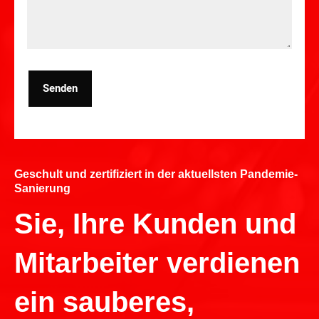
Senden
Geschult und zertifiziert in der aktuellsten Pandemie-
Sanierung
Sie, Ihre Kunden und
Mitarbeiter verdienen
ein sauberes,