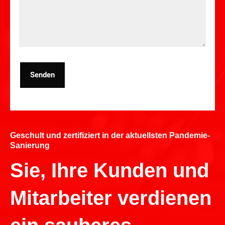
Senden
Geschult und zertifiziert in der aktuellsten Pandemie-
Sanierung
Sie, Ihre Kunden und
Mitarbeiter verdienen