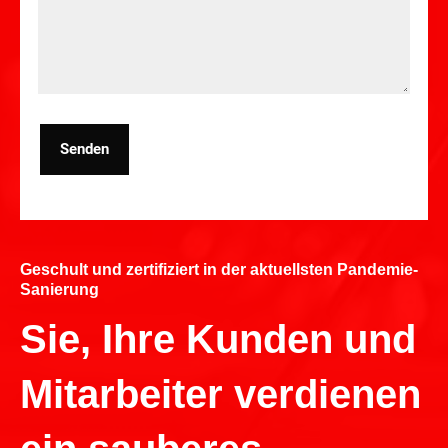
Senden
Geschult und zertifiziert in der aktuellsten Pandemie-
Sanierung
Sie, Ihre Kunden und
Mitarbeiter verdienen