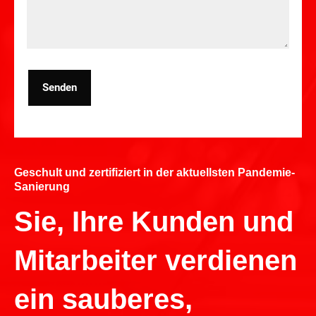
Senden
Geschult und zertifiziert in der aktuellsten Pandemie-
Sanierung
Sie, Ihre Kunden und
Mitarbeiter verdienen
ein sauberes,