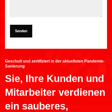
Senden
Geschult und zertifiziert in der aktuellsten Pandemie-
Sanierung
Sie, Ihre Kunden und
Mitarbeiter verdienen
ein sauberes,