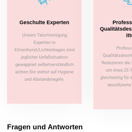
Geschulte Experten
Profess
Qualitätsde
Unsere Tatortreinigung
itt
Experten in
Profess
Elmenhorst/Lichtenhagen sind
Qualitätsdesin
jeglicher Unfallsituation
Reduzieren die 
gewappnet selbstverständlich
um etwa 25 %
achten Sie stehst auf Hygiene
gleichzeitig für
und Abstandsregeln.
desinfiziert
Fragen und Antworten