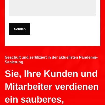
Senden
Geschult und zertifiziert in der aktuellsten Pandemie-
Sanierung
Sie, Ihre Kunden und
Mitarbeiter verdienen
ein sauberes,