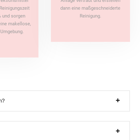
fektionsmittel
Anlage vertraut und erstellen
Reinigungszeit
dann eine maßgeschneiderte
 und sorgen
Reinigung.
 eine makellose,
e Umgebung.
n?