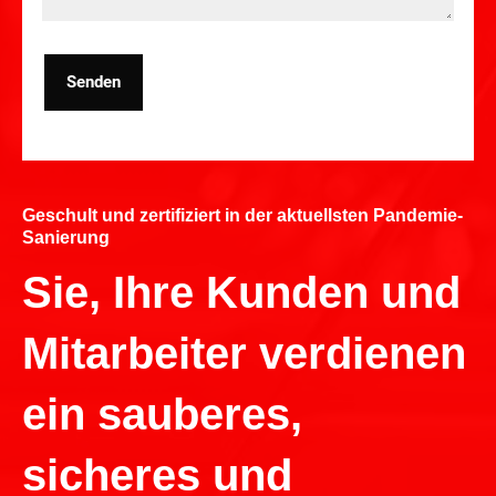
Senden
Geschult und zertifiziert in der aktuellsten Pandemie-
Sanierung
Sie, Ihre Kunden und
Mitarbeiter verdienen
ein sauberes,
sicheres und