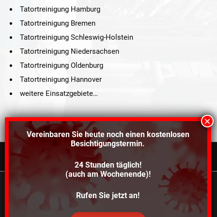
Tatortreinigung Hamburg
Tatortreinigung Bremen
Tatortreinigung Schleswig-Holstein
Tatortreinigung Niedersachsen
Tatortreinigung Oldenburg
Tatortreinigung Hannover
weitere Einsatzgebiete…
Vereinbaren Sie heute noch einen
kostenlosen
Besichtigungstermin.
24 Stunden täglich!
©2021 Schröders Service Team Nord, All Rights Reserved.
(auch am Wochenende)!
Schroeder Service Team Nord
Wir verwenden Cookies, um dir die bestmögliche
Rufen Sie jetzt an!
Über uns
Kontakt
Impressum
Datenschutz
Erfahrung auf unserer Website zu bieten.
In den
Einstellungen
kannst du erfahren, welche Cookies