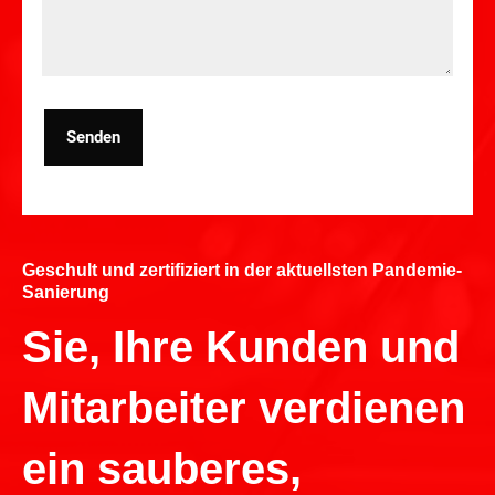
Senden
Geschult und zertifiziert in der aktuellsten Pandemie-
Sanierung
Sie, Ihre Kunden und
Mitarbeiter verdienen
ein sauberes,