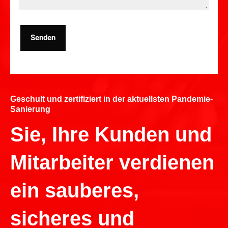
Senden
Geschult und zertifiziert in der aktuellsten Pandemie-
Sanierung
Sie, Ihre Kunden und
Mitarbeiter verdienen
ein sauberes,
sicheres und