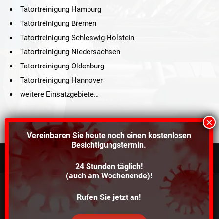
Tatortreinigung Hamburg
Tatortreinigung Bremen
Tatortreinigung Schleswig-Holstein
Tatortreinigung Niedersachsen
Tatortreinigung Oldenburg
Tatortreinigung Hannover
weitere Einsatzgebiete…
Vereinbaren Sie heute noch einen
kostenlosen
Besichtigungstermin.
24 Stunden täglich!
©2021 Schröders Service Team Nord, All Rights Reserved.
(auch am Wochenende)!
Schroeder Service Team Nord
Wir verwenden Cookies, um dir die bestmögliche
Rufen Sie jetzt an!
Über uns
Kontakt
Impressum
Datenschutz
Erfahrung auf unserer Website zu bieten.
In den
Einstellungen
kannst du erfahren, welche Cookies