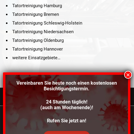
Tatortreinigung Hamburg
Tatortreinigung Bremen
Tatortreinigung Schleswig-Holstein
Tatortreinigung Niedersachsen
Tatortreinigung Oldenburg
Tatortreinigung Hannover
weitere Einsatzgebiete…
Vereinbaren Sie heute noch einen
kostenlosen
Besichtigungstermin.
24 Stunden täglich!
©2021 Schröders Service Team Nord, All Rights Reserved.
(auch am Wochenende)!
Schroeder Service Team Nord
Wir verwenden Cookies, um dir die bestmögliche
Rufen Sie jetzt an!
Über uns
Kontakt
Impressum
Datenschutz
Erfahrung auf unserer Website zu bieten.
In den
Einstellungen
kannst du erfahren, welche Cookies