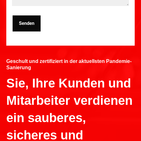
Senden
Geschult und zertifiziert in der aktuellsten Pandemie-
Sanierung
Sie, Ihre Kunden und
Mitarbeiter verdienen
ein sauberes,
sicheres und