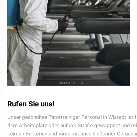
Rufen Sie uns!
Unser geschultes Tatortreiniger Personal in Wistedt ist f
dem Arbeitsplatz oder auf der Straße gewappnet und rei
keimen Bakterien und Viren mit anschließender Geruchsn