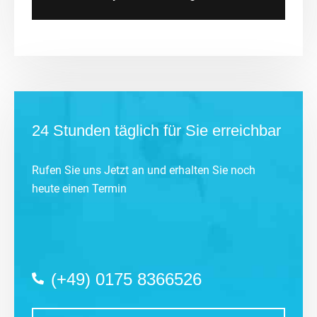
24 Stunden täglich für Sie erreichbar
Rufen Sie uns Jetzt an und erhalten Sie noch
heute einen Termin
(+49) 0175 8366526