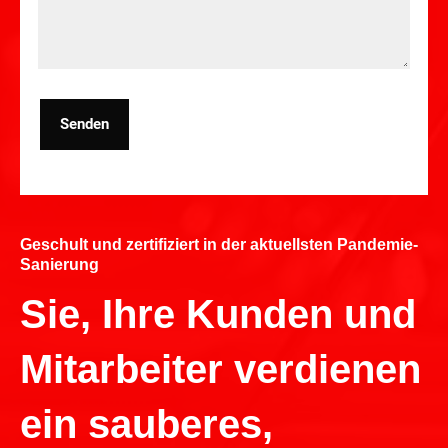
Senden
Geschult und zertifiziert in der aktuellsten Pandemie-
Sanierung
Sie, Ihre Kunden und
Mitarbeiter verdienen
ein sauberes,