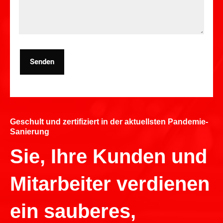
Senden
Geschult und zertifiziert in der aktuellsten Pandemie-
Sanierung
Sie, Ihre Kunden und
Mitarbeiter verdienen
ein sauberes,