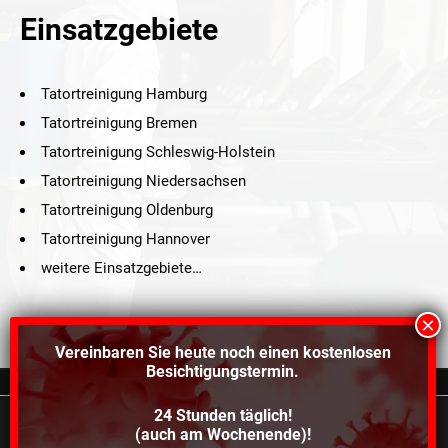
Einsatzgebiete
Tatortreinigung Hamburg
Tatortreinigung Bremen
Tatortreinigung Schleswig-Holstein
Tatortreinigung Niedersachsen
Tatortreinigung Oldenburg
Tatortreinigung Hannover
weitere Einsatzgebiete…
Vereinbaren Sie heute noch einen
kostenlosen
Besichtigungstermin.
24 Stunden täglich!
©2021 Schröders Service Team Nord, All Rights Reserved.
(auch am Wochenende)!
Wir verwenden Cookies, um dir die bestmögliche