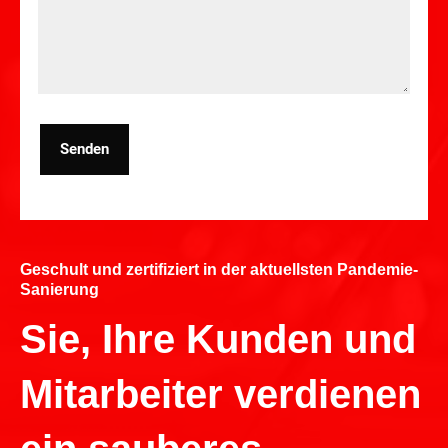
Senden
Geschult und zertifiziert in der aktuellsten Pandemie-
Sanierung
Sie, Ihre Kunden und
Mitarbeiter verdienen